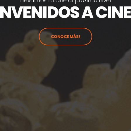
L
l
e
v
a
m
o
s
t
u
c
i
n
e
a
l
p
r
ó
x
i
m
o
n
i
v
e
l
ENVENIDOS A CIN
CONOCE MÁS!