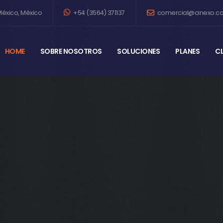
éxico, México
+54 (3564) 371137
comercial@cinexo.c
HOME
SOBRE NOSOTROS
SOLUCIONES
PLANES
CL